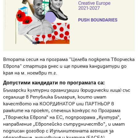
Втората сесия на програма "Целева подкрепа Творческа
Европа" стартира днес и ще приема кандидатури до
края на м. ноември т.г.
Допустими кандидати по програмата са:
Български културни организации (юридически лица) със
седалище в Република България, които имат
качеството на КООРДИНАТОР или ПАРТНЬОР в
рамките на проект, спечелил конкурс по Програма
„Творческа Европа“ на ЕС, подпрограма „Култура“,
направление „Европейско сътрудничество“, и имат
подписан договор с Изпълнителната агенция за
образование, аудиовизия и култура (ЕАСЕА).