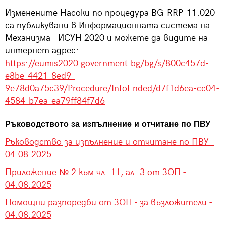
Изменените Насоки по процедура BG-RRP-11.020
са публикувани в Информационната система на
Механизма - ИСУН 2020 и можете да видите на
интернет адрес:
https://eumis2020.government.bg/bg/s/800c457d-
e8be-4421-8ed9-
9e78d0a75c39/Procedure/InfoEnded/d7f1d6ea-cc04-
4584-b7ea-ea79ff84f7d6
Ръководството за изпълнение и отчитане по ПВУ
Ръководство за изпълнение и отчитане по ПВУ -
04.08.2025
Приложение № 2 към чл. 11, ал. 3 от ЗОП -
04.08.2025
Помощни разпоредби от ЗОП - за възложители -
04.08.2025