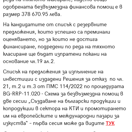
одобрената безвъзмездна финансова помощ е в
размер 378 670.95 лева.
На кандидатите от списък с резервните
предложения, които успешно са преминали
оценяването, но за които не достига
финансиране, подредени по реда на тяхното
класиране ще бъдат изпратени покани на
основание чл.19 ал.2.
Списък на предложения за изпълнение на
инвестиции с издадени Решения за отказ по чл.
21, т.2 и т.3 от ПМС 114/2022 по процедурата
BG-RRP-11.020 - Схема за безвъзмездна помощ в
две сесии „Създаване на български продукции и
копродукции в сектора на КТИ и промотирането
им на европейските и международни пазари за
изкуства“ – първа сесия може да видите
ТУК