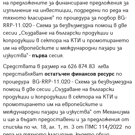
на предложените за финансиране предложения за
изпълнение на инвестиции, подредени по реда на
тяхното класиране“ по процедура за подбор BG-
RRP-11.020 - Схема за безвъзмездна помощ в две
сесии „Създаване на български продукции и
копродукции в сектора на КТИ и промотирането
им на европейските и международни пазари за
изкуства“-
сесия.
първа
Средствата в размер на 626 874.83 лева
представляват
по
остатъчен финансов ресурс
процедура BG-RRP-11.020 - Схема за безвъзмездна
помощ в две сесии „Създаване на български
продукции и копродукции в сектора на КТИ и
промотирането им на европейските и
международни пазари за изкуства“ от Механизма
и ще а бъдат предоставени и за предложения от
списъка по чл. 18, ал. 1, т. 3 от ПМС 114/2022 по
реда на тяхното класиране, където общо