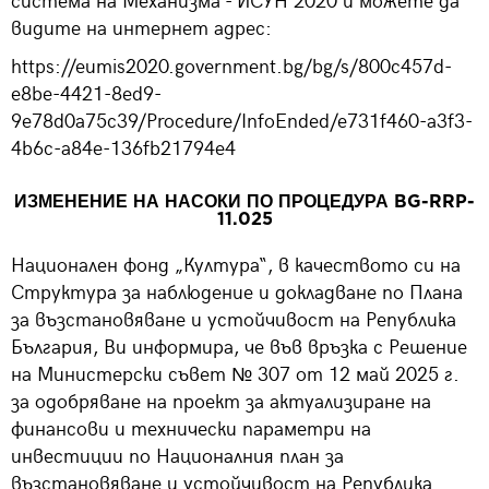
видите на интернет адрес:
https://eumis2020.government.bg/bg/s/800c457d-
e8be-4421-8ed9-
9e78d0a75c39/Procedure/InfoEnded/e731f460-a3f3-
4b6c-a84e-136fb21794e4
ИЗМЕНЕНИЕ НА НАСОКИ ПО ПРОЦЕДУРА BG-RRP-
11.025
Национален фонд „Култура“, в качеството си на
Структура за наблюдение и докладване по Плана
за възстановяване и устойчивост на Република
България, Ви информира, че във връзка с Решение
на Министерски съвет № 307 от 12 май 2025 г.
за одобряване на проект за актуализиране на
финансови и технически параметри на
инвестиции по Националния план за
възстановяване и устойчивост на Република