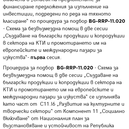
финансиране предложения за изпълнение на
инвестиции, подредени по реда на тяхното
класиране“ по процедура за подбор
BG-RRP-11.020
- Схема за безвъзмездна помощ в две сесии
„Създаване на български продукции и копродукции
в сектора на КТИ и промотирането им на
европейските и международни пазари за
изкуства“-
сесия.
първа
Процедура за подбор
- Схема за
BG-RRP-11.020
безвъзмездна помощ в две сесии „Създаване на
български продукции и копродукции в сектора на
КТИ и промотирането им на европейските и
международни пазари за изкуства“ се изпълнява
като част от С11.I6 „Развитие на културните и
творчески сектори“ от Компонент 11 „Социално
включване“ от Националния план за
възстановяване и устойчивост на Република