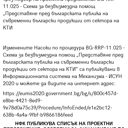
11.025 - Схема за безвъзмездна помощ
„Представяне пред българската публика на
съвременни български продукции от сектора на
КТИ
Изменените Насоки по процедура BG-RRP-11.025 -
Схема за безвъзмездна помощ „Представяне пред
българската публика на съвременни български
продукции от сектора на КТИ“ са публикувани в
Информационната система на Механизма - ИСУН
2020 и можете да видите на интернет адрес:
https://eumis2020.government.bg/bg/s/800c457d-
e8be-4421-8ed9-
9e78d0a75c39/Procedure/InfoEnded/e1e2bc12-
638b-4a4a-9fbf-b9866186feed
НФК ПУБЛИКУВА СПИСЪК НА ПРОЕКТНИ