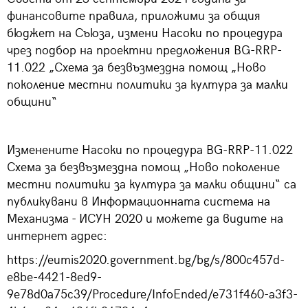
финансовите правила, приложими за общия
бюджет на Съюза, измени Насоки по процедура
чрез подбор на проектни предложения BG-RRP-
11.022 „Схема за безвъзмездна помощ „Ново
поколение местни политики за култура за малки
общини“
Изменените Насоки по процедура BG-RRP-11.022
Схема за безвъзмездна помощ „Ново поколение
местни политики за култура за малки общини“ са
публикувани в Информационната система на
Механизма - ИСУН 2020 и можете да видите на
интернет адрес:
https://eumis2020.government.bg/bg/s/800c457d-
e8be-4421-8ed9-
9e78d0a75c39/Procedure/InfoEnded/e731f460-a3f3-