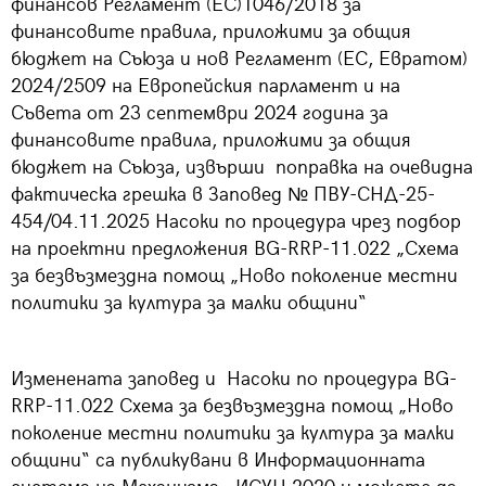
финансов Регламент (ЕС)1046/2018 за
финансовите правила, приложими за общия
бюджет на Съюза и нов Регламент (ЕС, Евратом)
2024/2509 на Европейския парламент и на
Съвета от 23 септември 2024 година за
финансовите правила, приложими за общия
бюджет на Съюза, извърши
поправка на очевидна
фактическа грешка в Заповед № ПВУ-СНД-25-
454/04.11.2025
Насоки по процедура чрез подбор
на проектни предложения BG-RRP-11.022 „Схема
за безвъзмездна помощ „Ново поколение местни
политики за култура за малки общини“
Изменената заповед и Насоки по процедура BG-
RRP-11.022 Схема за безвъзмездна помощ „Ново
поколение местни политики за култура за малки
общини“ са публикувани в Информационната
система на Механизма - ИСУН 2020 и можете да