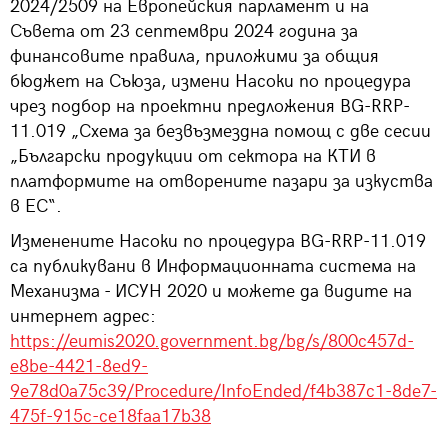
2024/2509 на Европейския парламент и на
Съвета от 23 септември 2024 година за
финансовите правила, приложими за общия
бюджет на Съюза, измени Насоки по процедура
чрез подбор на проектни предложения BG-RRP-
11.019 „Схема за безвъзмездна помощ с две сесии
„Български продукции от сектора на КТИ в
платформите на отворените пазари за изкуства
в ЕС“.
Изменените Насоки по процедура BG-RRP-11.019
са публикувани в Информационната система на
Механизма - ИСУН 2020 и можете да видите на
интернет адрес:
https://eumis2020.government.bg/bg/s/800c457d-
e8be-4421-8ed9-
9e78d0a75c39/Procedure/InfoEnded/f4b387c1-8de7-
475f-915c-ce18faa17b38