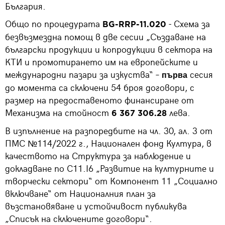
България.
Общо по процедурата
- Схема за
BG-RRP-11.020
безвъзмездна помощ в две сесии „Създаване на
български продукции и копродукции в сектора на
КТИ и промотирането им на европейските и
международни пазари за изкуства“ –
сесия
първа
до момента са сключени 54 броя договори, с
размер на предоставеното финансиране от
Механизма на стойност
лева.
6 367 306.28
В изпълнение на разпоредбите на чл. 30, ал. 3 от
ПМС №114/2022 г., Национален фонд Култура, в
качеството на Структура за наблюдение и
докладване по С11.I6 „Развитие на културните и
творчески сектори“ от Компонент 11 „Социално
включване“ от Националния план за
възстановяване и устойчивост публикува
„Списък на сключените договори“.