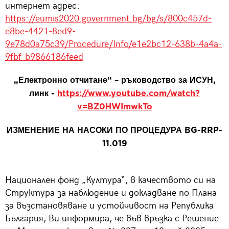
интернет адрес:
https://eumis2020.government.bg/bg/s/800c457d-
e8be-4421-8ed9-
9e78d0a75c39/Procedure/Info/e1e2bc12-638b-4a4a-
9fbf-b9866186feed
„Електронно отчитане“ – ръководство за ИСУН,
линк -
https://www.youtube.com/watch?
v=BZ0HWImwkTo
ИЗМЕНЕНИЕ НА НАСОКИ ПО ПРОЦЕДУРА BG-RRP-
11.0
19
Национален фонд „Култура“, в качеството си на
Структура за наблюдение и докладване по Плана
за възстановяване и устойчивост на Република
България, Ви информира, че във връзка с Решение