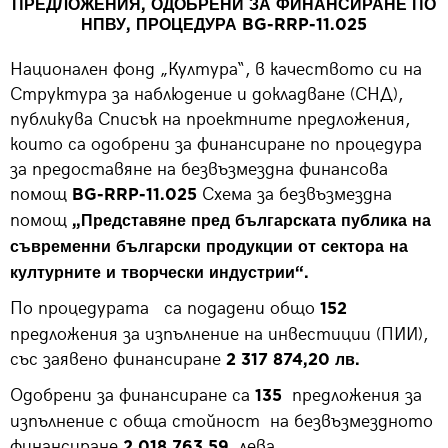
ПРЕДЛОЖЕНИЯ, ОДОБРЕНИ ЗА ФИНАНСИРАНЕ ПО
НПВУ, ПРОЦЕДУРА BG-RRP-11.025
Национален фонд „Култура“, в качеството си на
Структура за наблюдение и докладване (СНД),
публикува Списък на проектните предложения,
които са одобрени за финансиране по процедура
за предоставяне на безвъзмездна финансова
помощ
Схема за безвъзмездна
BG-RRP-11.025
помощ
„Представяне пред българската публика на
съвременни български продукции от сектора на
културните и творчески индустрии“.
По процедурата са подадени общо
152
предложения за изпълнение на инвестиции (ПИИ),
със заявено финансиране
2 317 874,20 лв.
Одобрени за финансиране са
предложения за
135
изпълнение с обща стойност на безвъзмездното
финансиране
лева.
2 018 763,59