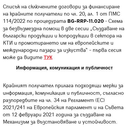
Списък на сключените договори за финансиране
на крайните получатели по чл. 20, ал. 1 от ПМС
114/2022 по процедурата
- Схема
BG-RRP-11.020
за безвъзмездна помощ в две сесии „Създаване на
български продукции и копродукции в сектора на
КТИ и промотирането им на европейските и
международни пазари за изкуства“ – първа сесия
може да видите
ТУК
Информация, комуникация и публичност
Крайният получател прилага подходящи мерки за
информация, комуникация и публичност, съгласно
разпоредбите на чл. 34 на Регламент (ЕС)
2021/241 на Европейския парламент и на Съвета
от 12 февруари 2021 година за създаване на
Механизъм за възстановяване и устойчивост.