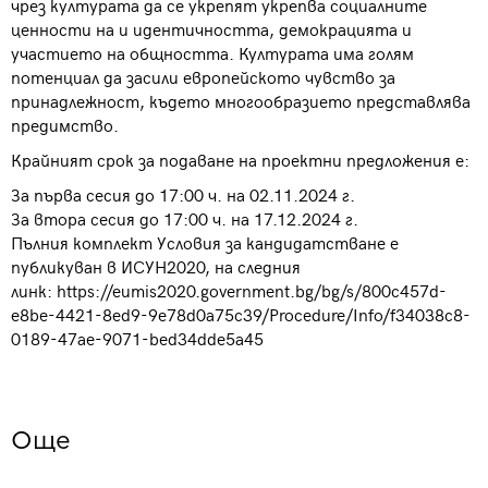
чрез културата да се укрепят укрепва социалните
ценности на и идентичността, демокрацията и
участието на общността. Културата има голям
потенциал да засили европейското чувство за
принадлежност, където многообразието представлява
предимство.
Крайният срок за подаване на проектни предложения е:
За първа сесия до 17:00 ч. на 02.11.2024 г.
За втора сесия до 17:00 ч. на 17.12.2024 г.
Пълния комплект Условия за кандидатстване е
публикуван в ИСУН2020, на следния
линк: https://eumis2020.government.bg/bg/s/800c457d-
e8be-4421-8ed9-9e78d0a75c39/Procedure/Info/f34038c8-
0189-47ae-9071-bed34dde5a45
Oще