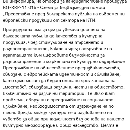
Ви информира, че отвори за кандидатстване процедура
BG-RRP-11.016 - Схема за безвъзмездна помощ
„Представяне пред българската публика на съвременни
европейски продукции от сектора на КТИ.
Процедурата има за цел да увеличи достъпа на
българската публика до качествена културна
продукция, чрез стимулиране на търсенето и
разпространението, както и чрез насърчаване на
адаптацията към цифровите възможности за
разпространение и маркетинг на културно съдържание.
Преодоляване на обществените предизвикателства,
свързани с европейската идентичност и сближаване,
като цяло могат да бъдат описани чрез липсата на
„мостове“, свързващи различни части на обществото,
включително на различни територии. Те включват
проблеми, свързани с преодоляване на социалното
изключване, необходимостта от изграждане на по-
тесни връзки между културите и развиването на
чувство за обща принадлежност въз основа на нашето
културно многообразие и общо наследство. Целта е